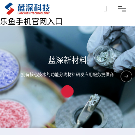
乐鱼手机官网入口
蓝深新材料
拥有核心技术的功能分离材料研发应用服务提供商