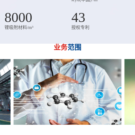
8000
43
锂吸附材料/m³
授权专利
业务
范围