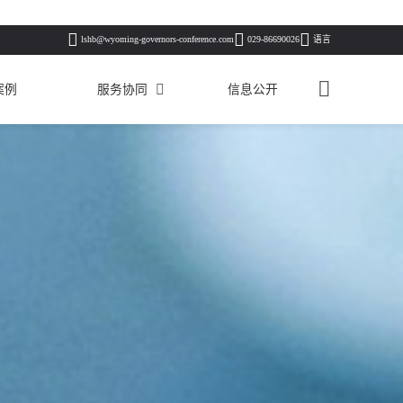
lshb@wyoming-governors-conference.com
029-86690026
语言
案例
服务协同
信息公开