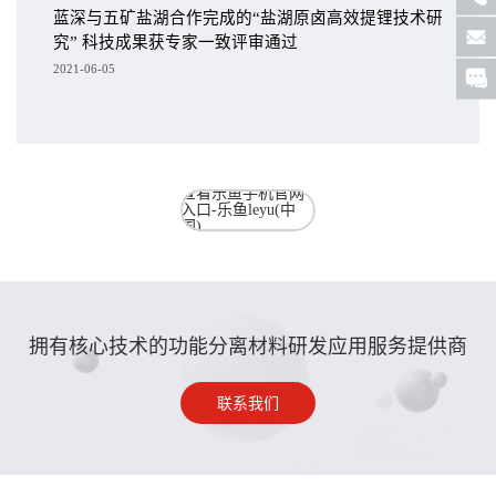
蓝深与五矿盐湖合作完成的“盐湖原卤高效提锂技术研
究” 科技成果获专家一致评审通过
2021-06-05
2021两会政府工作报告环保目标：持续改善环境质量
扎实推进碳达峰与碳中和
2021-04-22
查看乐鱼手机官网
入口-乐鱼leyu(中
心怀梦想 奋力追--蓝深科技线上年终总结暨表彰大会成
国)
功召开
2021-02-10
奋楫争先启新程 扬帆追梦谱新篇
拥有核心技术的功能分离材料研发应用服务提供商
2020-01-24
能源局发文：加强风电、光伏发电项目许可准入监管
联系我们
2019-11-28
国际能源署：未来五年光伏将强势增长，工商业光伏
将成为主要市场增量！