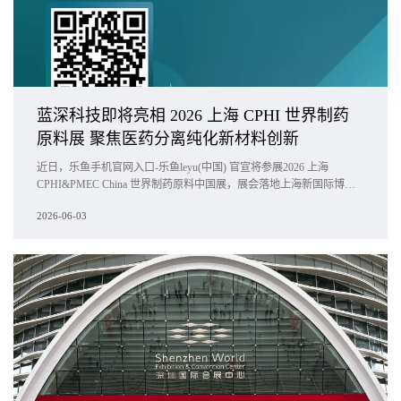
蓝深科技即将亮相 2026 上海 CPHI 世界制药
原料展 聚焦医药分离纯化新材料创新
近日，乐鱼手机官网入口-乐鱼leyu(中国) 官宣将参展2026 上海
CPHI&PMEC China 世界制药原料中国展，展会落地上海新国际博览
中心，公司位于 E5A01...
2026-06-03